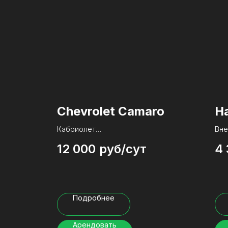
Chevrolet Camaro
Ha
Кабриолет
Вне
12 000
руб/сут
4
Выкатился в 2020 году с
Рож
Американского конвейера
Мот
Бензиновый мотор 2.0 л. turbo
Пер
Имеет 275 сумасшедших сил
Под
Аппетит этого красавчика 12
Пог
Подробнее
литров отборного Аи-100 на 100
Аи-
км., естественно в спокойном
нюх
Арендовать
режиме)
Ком