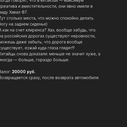
Когда говорят, что в китаезах — максимум
креатива и вместительности, они явно имели в
виду Хавал Ф7.
Тут столько места, что можно спокойно делать
йогу на заднем сиденье)
А как на счет клиренса? Хах, вообще забудь, что
на российских дорогах существуют неровности,
можешь даже забыть, что дорога вообще
существует, езжай куда глаза глядят!!!
Китайцы снова доказали: меньше не значит хуже, а
иногда — больше, гораздо больше.
Залог:
20
000 руб.
Возвращается сразу, после возврата автомобиля.