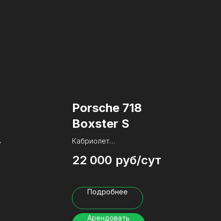
Porsche 718
Boxster S
Кабриолет
т
22 000
руб/сут
Этот двухместный провокатор
сошел с конвейера в 2017 году.
Установлен 2.5 литровый
Подробнее
турбомотор
А заставляют тебя снова и
снова нажимать на педаль газа
Арендовать