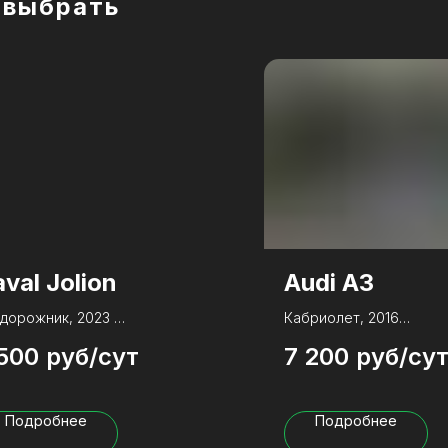
о выбрать
val Jolion
Audi A3
дорожник, 2023
Кабриолет, 2016
500
руб/сут
7 200
руб/су
 КПП:
Робот
Тип КПП:
Робот
вод:
Передний
Привод:
Перед
ем двигателя:
1
,
5 л
Объем двигателя:
1.4
л.
Подробнее
Подробнее
адиные силы;
143
Лошадиные силы:
150
ход топлива:
8 л
Расход топлива:
7 л