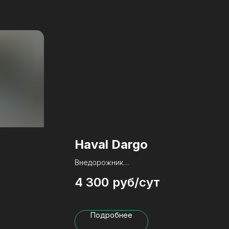
Haval Dargo
Внедорожник
т
4 300
руб/сут
Рождённый в 2021 году
Мотор 1.5 turbo на автомате
 turbo
Передний привод
Подробнее
Под капотом 163 китайских пони
Поглощает 8 литров отборного