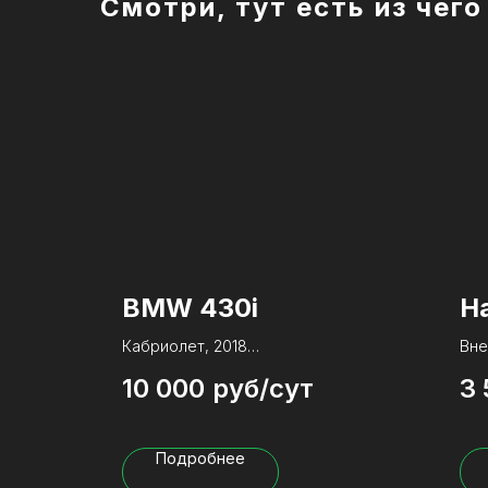
Смотри, тут есть из чег
BMW 430i
Ha
Кабриолет, 2018
Вне
10 000
руб/сут
3 
Тип КПП:
Автомат
Тип
Привод:
Задний
При
Объем двигателя:
2.0
Объ
Подробнее
Лошадиные силы:
252
Лош
Расход топлива:
7.5 л
Рас